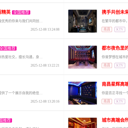
招精英
携手共创未
全国推荐
当夜幕降临，华灯初上，我们的南昌高端会所正在寻找优秀的你来与我们共同创造这个城市的不凡夜生活。这里有无限的机会与成长空间，南昌知名高端会所期待您的加入，成为我们大家庭的一员。 招聘职位多样，
2025-12-08 13:24:08
南昌
KTV
都市夜色里
全国推荐
欢迎步入都市繁华，加入我们的高端会所团队！如果你热爱社交，擅长沟通，身怀才艺，渴望在工作中展现魅力，获取丰厚回报，这里将是你事业腾飞的起点。我们诚挚招募一批才华横溢的伙伴，为每一位宾客带去难忘的非凡体
2025-12-08 13:22:21
南昌
KTV
南昌星辉高
随着城市夜生活的蓬勃发展，都市高端会所为年轻人提供了一个展示自我的绝佳舞台。如果你渴望一份高收入的工作，并希望在一个多元化且活力四射的环境中工作，欢迎加入我们。我们诚招各路精英，为我们的团队带来新鲜活
2025-12-08 13:20:16
南昌
KTV
城市高端会
国推荐