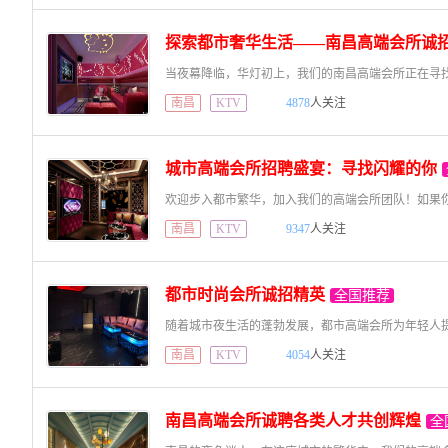
探索都市奢华生活——南昌高端会所诚
南昌
KTV
4878
人关注
城市高端会所招聘盛宴：寻找闪耀的你
南昌
KTV
9347
人关注
都市时尚会所诚招精英
全国推荐
南昌
KTV
4054
人关注
南昌高端会所诚聘各类人才共创辉煌
全