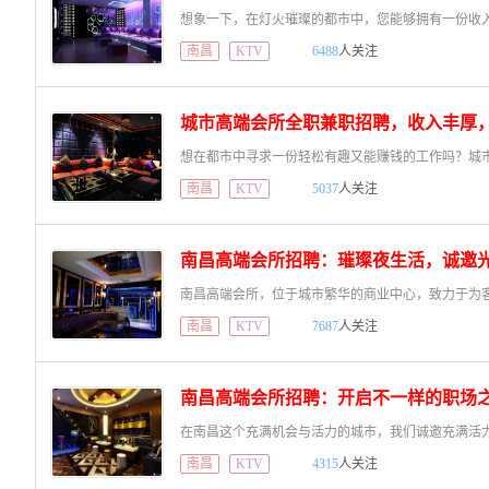
南昌
KTV
6488
人关注
城市高端会所全职兼职招聘，收入丰厚
南昌
KTV
5037
人关注
南昌高端会所招聘：璀璨夜生活，诚邀
南昌
KTV
7687
人关注
南昌高端会所招聘：开启不一样的职场
南昌
KTV
4315
人关注