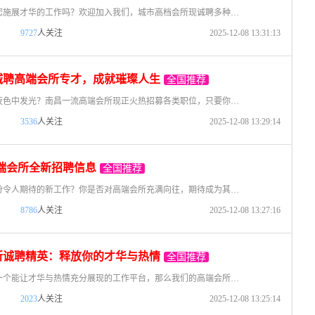
还在找一份能让您施展才华的工作吗？欢迎加入我们，城市高档会所现诚聘多种职位，为您开启一段充满机遇和挑战的职业生涯。我们提供的是丰厚的待遇、舒适的环境以及友好的工作氛围，诚挚邀请有志之士的加入。
9727
人关注
2025-12-08 13:31:13
诚聘高端会所专才，成就璀璨人生
全国推荐
想在城市的璀璨夜色中发光？南昌一流高端会所现正火热招募各类职位，只要你够自信，够努力，我们就给你舞台！不要求你有多高的学历，只要你有心，我们就愿意为你广开门路。在这里，你不仅仅是为生活而工作，更多的是
3536
人关注
2025-12-08 13:29:14
端会所全新招聘信息
全国推荐
你是否在寻找一份令人期待的新工作？你是否对高端会所充满向往，期待成为其中一部分？欢迎加入都市心悦高端会所！这里不仅是工作的舞台，更是您展现个人魅力与才华的广阔天地。我们因业务扩展，现面向社会招聘各类精
8786
人关注
2025-12-08 13:27:16
所诚聘精英：释放你的才华与热情
全国推荐
如果你正在找寻一个能让才华与热情充分展现的工作平台，那么我们的高端会所是你的不二选择。这里是城市繁华的舞台，我们正在寻找多元化的优秀人才加入，助力每一位顾客拥有难忘的体验。 我们的位置位于城
2023
人关注
2025-12-08 13:25:14