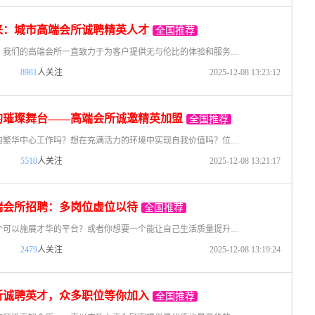
来：城市高端会所诚聘精英人才
全国推荐
在繁华的都市中，我们的高端会所一直致力于为客户提供无与伦比的体验和服务。随着业务的不断扩展和客户需求的多样化，我们现诚邀各种优秀人才加入，携手创未来。 一、招聘职位 1. 会所服务专员
8981
人关注
2025-12-08 13:23:12
的璀璨舞台——高端会所诚邀精英加盟
全国推荐
你曾梦想在城市的繁华中心工作吗？想在充满活力的环境中实现自我价值吗？位于南昌核心商圈的顶级会所——都市夜色，现诚招各方精英，携手共创美好明天。我们致力于打造城市夜晚的璀璨舞台，为顾客提供最优质的服务，
5510
人关注
2025-12-08 13:21:17
端会所招聘：多岗位虚位以待
全国推荐
你是否正寻找一个可以施展才华的平台？或者你想要一个能让自己生活质量提升的工作？南昌星辉高端会所正在招聘，众多机会等待优秀的你来加入。我们将为你提供一个多元化发展平台和优越的工作环境。 在这里，我们提
2479
人关注
2025-12-08 13:19:24
所诚聘英才，众多职位等你加入
全国推荐