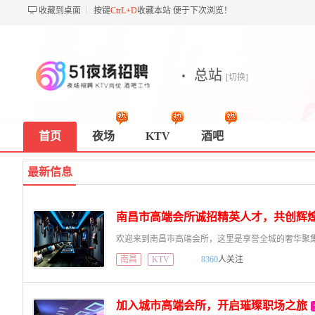
收藏到桌面
按键
CtrL+D
收藏本站 便于下次浏览！
·
总站
[切换]
首页
夜场
KTV
酒吧
最新信息
南昌市高端会所诚招精英人才，共创辉
南昌
KTV
8360
人关注
加入城市高端会所，开启璀璨职场之旅