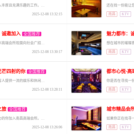
想象一下，在灯火璀璨的都市中，您能够拥有一份收入丰厚且充满乐趣的工作。我们的高端会所现正诚邀您的加入，为您的职业生涯开启全新篇章。无论您是刚毕业的职场新鲜人，还是想要改变职业轨迹的成熟人才，我们的广泛
2025-12-08 13:32:15
南昌
KTV
，诚邀加入
魅力都市：
全国推荐
想在都市中寻求一份轻松有趣又能赚钱的工作吗？城市高端会所现面向社会广招人才，多种职位任你选择，无论你是想找全职还是兼职，我们都能满足你的需求。这里，我们有舒适的工作环境，丰厚的收入待遇，期待你注入新鲜
2025-12-08 13:30:17
南昌
KTV
光芒四射的你
都市心悦·高
全国推荐
南昌高端会所，位于城市繁华的商业中心，致力于为客人提供一流的娱乐和休闲体验。为了进一步提升服务品质，我们诚邀充满活力、热情洋溢的你加入我们的团队。这是一个展开职业梦想、挑战高薪的绝佳机会。 招聘职位
2025-12-08 13:28:11
南昌
KTV
之旅
城市精品会
全国推荐
在南昌这个充满机会与活力的城市，我们诚邀充满活力的你加入南昌高端会所。精致的工作环境，多元的发展机会，在这里，成就属于你的精彩！ 【招聘职位多样化】 我们高端会所现有多种职位虚位以待，广纳贤才，提
2025-12-08 13:26:06
南昌
KTV