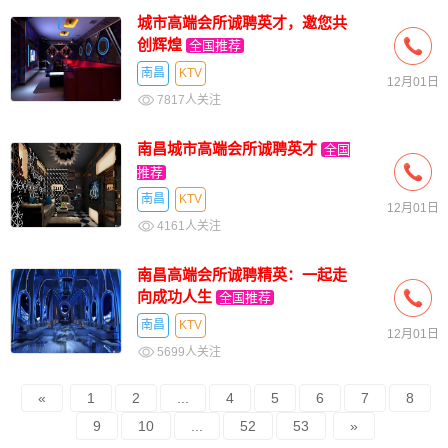
城市高端会所诚聘英才，邀您共
创辉煌
全国推荐
南昌
KTV
12月01日
7817人关注
南昌城市高端会所诚聘英才
全国
推荐
南昌
KTV
12月01日
4161人关注
南昌高端会所诚聘精英：一起走
向成功人生
全国推荐
南昌
KTV
12月01日
5699人关注
«
1
2
...
4
5
6
7
8
9
10
...
52
53
»