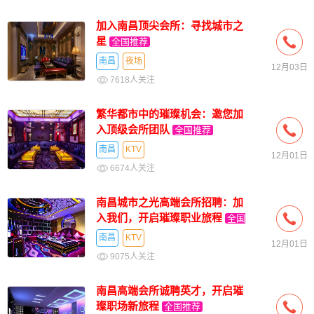
加入南昌顶尖会所：寻找城市之
星
全国推荐
南昌
夜场
12月03日
7618人关注
繁华都市中的璀璨机会：邀您加
入顶级会所团队
全国推荐
南昌
KTV
12月01日
6674人关注
南昌城市之光高端会所招聘：加
入我们，开启璀璨职业旅程
全国
推荐
南昌
KTV
12月01日
9075人关注
南昌高端会所诚聘英才，开启璀
璨职场新旅程
全国推荐