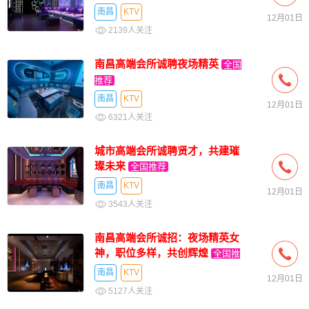
南昌
KTV
12月01日
2139人关注
南昌高端会所诚聘夜场精英
全国
推荐
南昌
KTV
12月01日
6321人关注
城市高端会所诚聘贤才，共建璀
璨未来
全国推荐
南昌
KTV
12月01日
3543人关注
南昌高端会所诚招：夜场精英女
神，职位多样，共创辉煌
全国推
荐
南昌
KTV
12月01日
5127人关注