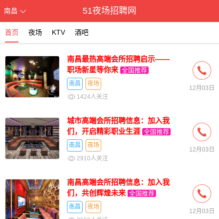
51夜场招聘网
南昌
首页
夜场
KTV
酒吧
南昌最热高端会所招聘启示——
职场新星等你来
全国推荐
南昌
夜场
12月03日
1424人关注
城市高端会所招聘信息：加入我
们，开启精彩职业生涯
全国推荐
南昌
夜场
12月03日
2910人关注
南昌高端会所招聘信息：加入我
们，共创辉煌未来
全国推荐
南昌
夜场
12月03日