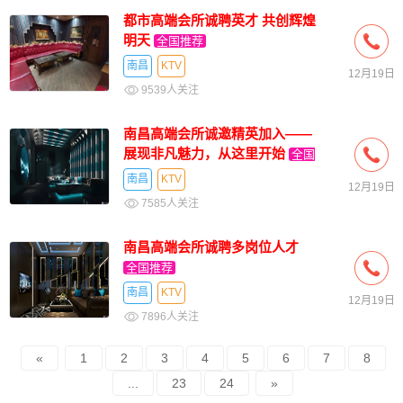
都市高端会所诚聘英才 共创辉煌
明天
全国推荐
南昌
KTV
12月19日
9539人关注
南昌高端会所诚邀精英加入——
展现非凡魅力，从这里开始
全国
推荐
南昌
KTV
12月19日
7585人关注
南昌高端会所诚聘多岗位人才
全国推荐
南昌
KTV
12月19日
7896人关注
«
1
2
3
4
5
6
7
8
...
23
24
»