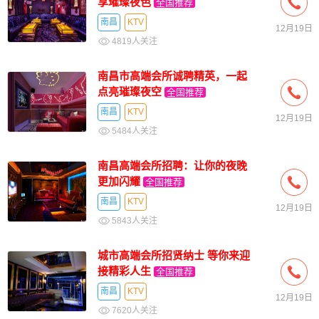
享璀璨夜色
全国推荐
南昌
KTV
12月19日
4819人关注
南昌市高端会所诚聘精英，一起
点亮璀璨夜空
全国推荐
南昌
KTV
12月19日
5484人关注
南昌高端会所招聘：让你的夜晚
更加闪耀
全国推荐
南昌
KTV
12月19日
5843人关注
城市高端会所招贤纳士 等你来迎
接精彩人生
全国推荐
南昌
KTV
12月19日
7620人关注