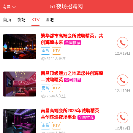
51夜场招聘网
南昌
首页
夜场
KTV
酒吧
繁华都市高端会所诚聘精英，共
创辉煌未来
全国推荐
南昌
KTV
12月19日
5111人关注
南昌顶级魅力之地邀您共创辉煌
—诚聘精英
全国推荐
南昌
KTV
12月19日
7694人关注
南昌高端会所2025年诚聘精英
共创辉煌夜场事业
全国推荐
南昌
KTV
12月19日