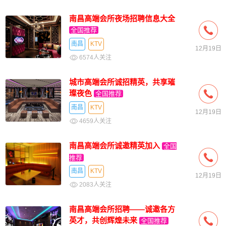
南昌高端会所夜场招聘信息大全
全国推荐
南昌
KTV
12月19日
6574人关注
城市高端会所诚招精英，共享璀
璨夜色
全国推荐
南昌
KTV
12月19日
4659人关注
南昌高端会所诚邀精英加入
全国
推荐
南昌
KTV
12月19日
2083人关注
南昌高端会所招聘——诚邀各方
英才，共创辉煌未来
全国推荐