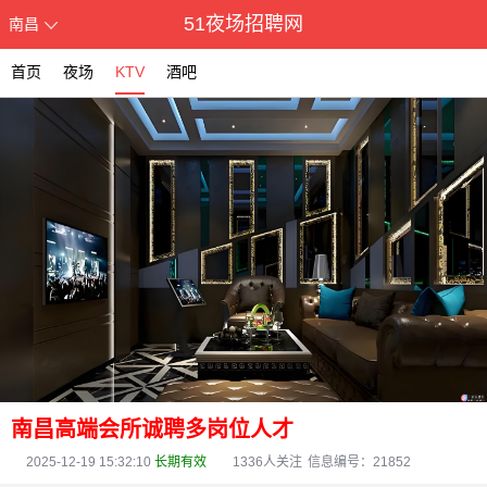
51夜场招聘网
南昌
首页
夜场
KTV
酒吧
南昌高端会所诚聘多岗位人才
2025-12-19 15:32:10
长期有效
1336
人关注
信息编号：21852