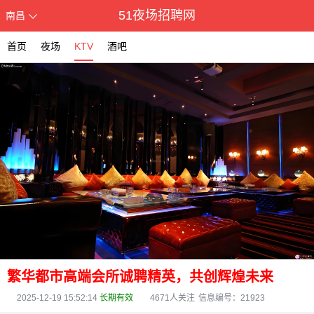
51夜场招聘网
南昌
首页
夜场
KTV
酒吧
繁华都市高端会所诚聘精英，共创辉煌未来
2025-12-19 15:52:14
长期有效
4671
人关注
信息编号：21923