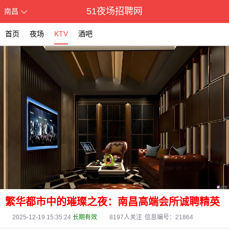
51夜场招聘网
南昌
首页
夜场
KTV
酒吧
繁华都市中的璀璨之夜：南昌高端会所诚聘精英
2025-12-19 15:35:24
长期有效
8197
人关注
信息编号：21864